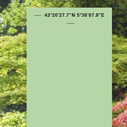
43°20’27.7″N 5°36’07.9″E